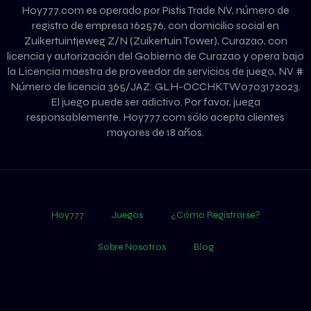
Hoy777.com es operado por Pistis Trade NV, número de
registro de empresa 162576, con domicilio social en
Zuikertuintjeweg Z/N (Zuikertuin Tower), Curazao, con
licencia y autorización del Gobierno de Curazao y opera bajo
la Licencia maestra de proveedor de servicios de juego, NV #
Número de licencia 365/JAZ: GLH-OCCHKTW0703172023.
El juego puede ser adictivo. Por favor, juega
responsablemente. Hoy777.com sólo acepta clientes
mayores de 18 años.
Hoy777
Juegos
¿Cómo Registrarse?
Sobre Nosotros
Blog