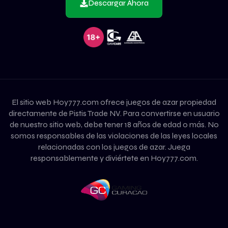
Descargar Ahora
El sitio web Hoy777.com ofrece juegos de azar propiedad
directamente de Pistis Trade NV. Para convertirse en usuario
de nuestro sitio web, debe tener 18 años de edad o más. No
somos responsables de las violaciones de las leyes locales
relacionadas con los juegos de azar. Juega
responsablemente y diviértete en Hoy777.com.